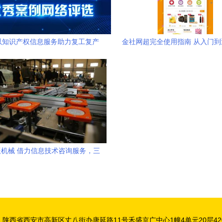
以知识产权信息服务助力复工复产
金社网超完全使用指南 从入门
获评优秀案例
打尽
机械 借力信息技术咨询服务，三
年冲刺十亿年收入新蓝图
：陕西省西安市高新区丈八街办唐延路11号禾盛京广中心1幢4单元20层420