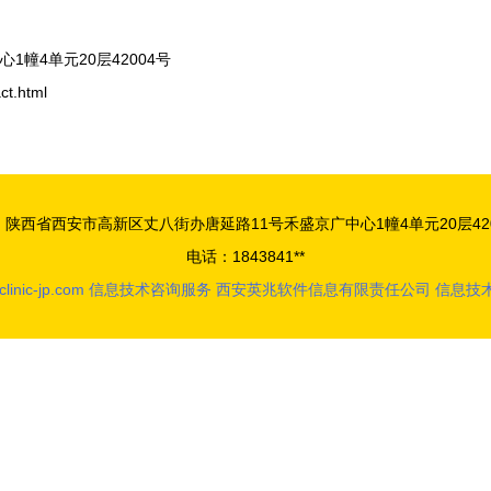
幢4单元20层42004号
t.html
：陕西省西安市高新区丈八街办唐延路11号禾盛京广中心1幢4单元20层420
电话：1843841**
linic-jp.com
信息技术咨询服务
西安英兆软件信息有限责任公司
信息技