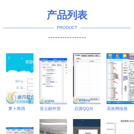
产品列表
PRODUCT
----------------
萝卜商用
亚云邮件营
启源QQ兴
高效网络推
WiFi营销软
销软件 融
趣部落营销
广 免费发
件 智能界
汇技术之
软件界面预
布信息的软