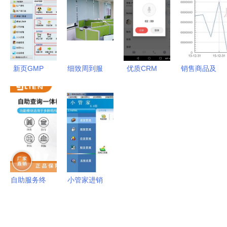
面引领信息
美，定义智
览 直击用
件，带收录
技术咨询服
能交互新体
户的关注效
排名与自动
务新潮流
验
能关键点
群发订阅的
**\n\n**界面
功能已成热
设计的核心
门——转用
新页GMP
细致周到服
优质CRM
销售商品及
魅力 由功
户关注点需
生产管理助
务用户 守
软件产品推
提供劳务现
能性到沉浸
知什么核心
推药企信息
护居民“烟
荐与信息技
金流入 解
体验**\n\n
元素项
化升级
火气”——
术咨询服务
析顶点软件
界面，是人
由‘成交环
南宁市信息
的价值解析
603383的
与机器的情
境基石配备
技术咨询服
智服变现内
感路口。启
确定段推动
务的实践与
生力（咨询
源社群管理
信任增值利
启示
服务篇）
自助服务终
小管家进销
系统始终把
器发布转推
端机与信息
存管理软件
多维流畅视
介动能结
技术咨询服
企业运营的
效作为解锁
论》*改为
务的协同发
智能管家，