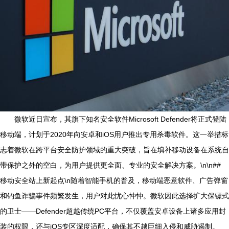
微软近日宣布，其旗下知名安全软件Microsoft Defender将正式登陆
移动端，计划于2020年向安卓和iOS用户推出专用杀毒软件。这一举措标
志着微软在跨平台安全防护领域的重大突破，旨在填补移动设备在系统自
带保护之外的空白，为用户提供更全面、专业的安全解决方案。\n\n##
移动安全站上新起点\n随着智能手机的普及，移动端恶意软件、广告弹窗
和钓鱼诈骗事件频繁发生，用户对此忧心忡忡。微软因此选择扩大保镖式
的卫士——Defender超越传统PC平台，不仅覆盖安卓设备上诸多应用封
装的权限，还与iOS专区深度适配，确保其不越巨细入侵和威胁遏制。