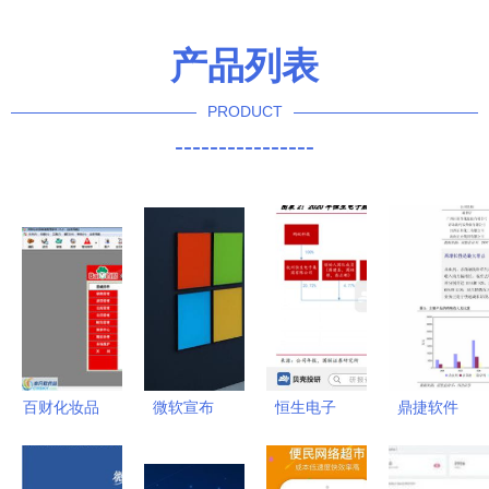
产品列表
PRODUCT
----------------
百财化妆品
微软宣布
恒生电子
鼎捷软件
销售管理软
2020年推
背靠阿里的
（300378.SZ
件界面预览
出移动端
IT龙头，信
股权转让完