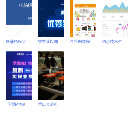
功能与视觉
Defender
息技术咨询
成，强协同
双重优化
安卓与iOS
服务的革新
开启发展新
迎来官方杀
者
阶段——开
毒卫士
源证券公司
信息更新报
微盛拓粉大
智慧芽以知
金社网超完
信息技术咨
告
师 v18.3官
识产权信息
全使用指南
询服务 高
方版 微信
服务助力复
从入门到退
清视角下的
营销软件的
工复产获评
货一网打尽
创新与发展
销售与价值
优秀案例
分析
孚盟MX销
营口金辰机
售SOP功能
械 借力信
上新 复制
息技术咨询