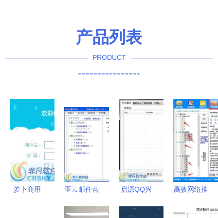
产品列表
PRODUCT
----------------
萝卜商用
亚云邮件营
启源QQ兴
高效网络推
WiFi营销软
销软件 融
趣部落营销
广 免费发