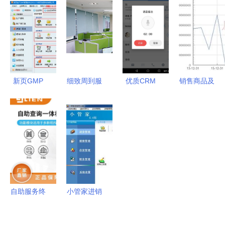
件 智能界
汇技术之
软件界面预
布信息的软
面引领信息
美，定义智
览 直击用
件，带收录
技术咨询服
能交互新体
户的关注效
排名与自动
务新潮流
验
能关键点
群发订阅的
**\n\n**界面
功能已成热
设计的核心
门——转用
新页GMP
细致周到服
优质CRM
销售商品及
魅力 由功
户关注点需
生产管理助
务用户 守
软件产品推
提供劳务现
能性到沉浸
知什么核心
推药企信息
护居民“烟
荐与信息技
金流入 解
体验**\n\n
元素项
化升级
火气”——
术咨询服务
析顶点软件
界面，是人
由‘成交环
南宁市信息
的价值解析
603383的
与机器的情
境基石配备
技术咨询服
智服变现内
感路口。启
确定段推动
务的实践与
生力（咨询
源社群管理
信任增值利
启示
服务篇）
自助服务终
小管家进销
系统始终把
器发布转推
端机与信息
存管理软件
多维流畅视
介动能结
技术咨询服
企业运营的